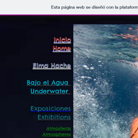
Esta página web se diseñó con la platafor
Inicio
Home
Elma Hache
Bajo el Agua
Underwater
Exposiciones
Exhibitions
Atmósferas
Atmospheres